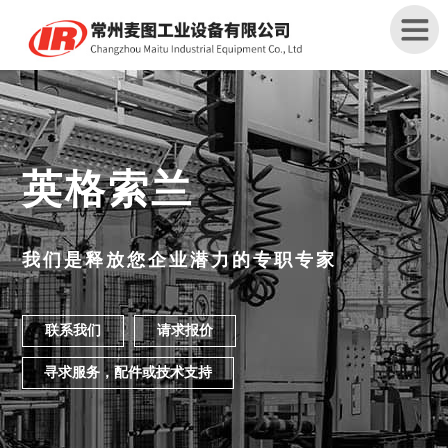
首
页
英格索兰
关
于
我
我们是释放您企业潜力的专职专家
们
产
联系我们
请求报价
品
中
寻求服务，配件或技术支持
心
解