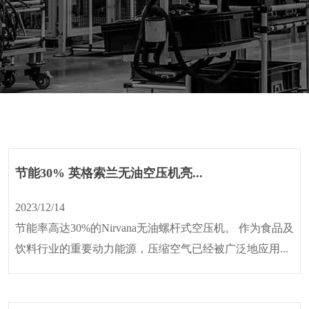
决
方
案
新
闻
资
讯
在
线
节能30% 英格索兰无油空压机亮...
留
言
2023/12/14
节能率高达30%的Nirvana无油螺杆式空压机。 作为食品及
联
系
饮料行业的重要动力能源，压缩空气已经被广泛地应用...
我
们