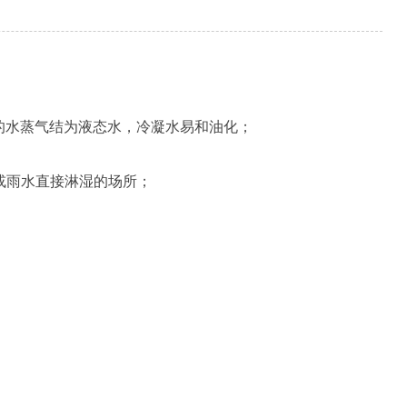
的水蒸气结为液态水，冷凝水易和油化；
或雨水直接淋湿的场所；