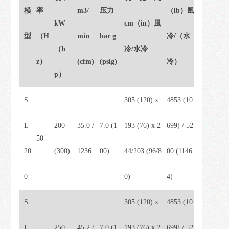
我
模
率
m3/
压力
（lb）風
们
kW
cm（in）風
型
（H
min
bar g
冷/（水
（h
冷/水冷
z）
(cfm)
(psig)
冷）
p）
S
305 (120) x
4853 (10
L
200
35.0 /
7.0 (1
193 (76) x 2
699) / 52
50
20
(300)
1236
00)
44/203 (96/8
00 (1146
0
0)
4)
S
305 (120) x
4853 (10
L
250
45.2 /
7.0 (1
193 (76) x 2
699) / 52