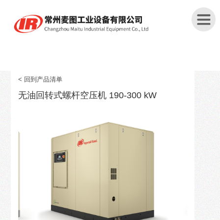
首
页
< 回到产品清单
无油回转式螺杆空压机 190-300 kW
关
于
我
们
产
品
中
心