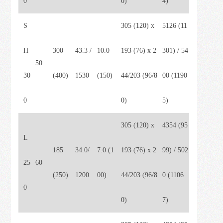
0
0)
4)
S
305 (120) x
5126 (11
H
300
43.3 /
10.0
193 (76) x 2
301) / 54
50
30
(400)
1530
(150)
44/203 (96/8
00 (1190
0
0)
5)
305 (120) x
4354 (95
L
185
34.0/
7.0 (1
193 (76) x 2
99) / 502
25
60
(250)
1200
00)
44/203 (96/8
0 (1106
0
0)
7)