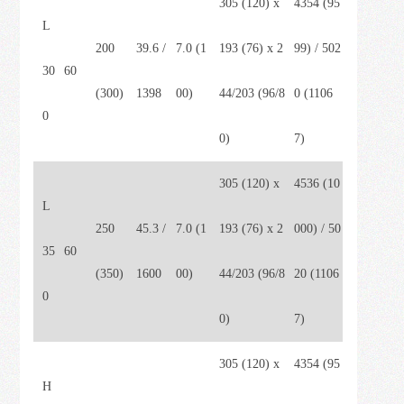
305 (120) x
4354 (95
L
200
39.6 /
7.0 (1
193 (76) x 2
99) / 502
30
60
(300)
1398
00)
44/203 (96/8
0 (1106
0
0)
7)
305 (120) x
4536 (10
L
250
45.3 /
7.0 (1
193 (76) x 2
000) / 50
35
60
(350)
1600
00)
44/203 (96/8
20 (1106
0
0)
7)
305 (120) x
4354 (95
H