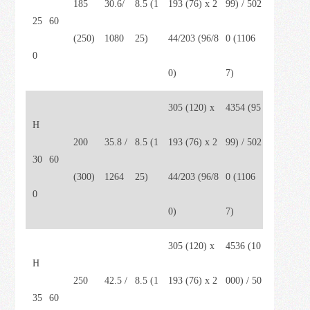
185
30.6/
8.5 (1
193 (76) x 2
99) / 502
25
60
(250)
1080
25)
44/203 (96/8
0 (1106
0
0)
7)
305 (120) x
4354 (95
H
200
35.8 /
8.5 (1
193 (76) x 2
99) / 502
30
60
(300)
1264
25)
44/203 (96/8
0 (1106
0
0)
7)
305 (120) x
4536 (10
H
250
42.5 /
8.5 (1
193 (76) x 2
000) / 50
35
60