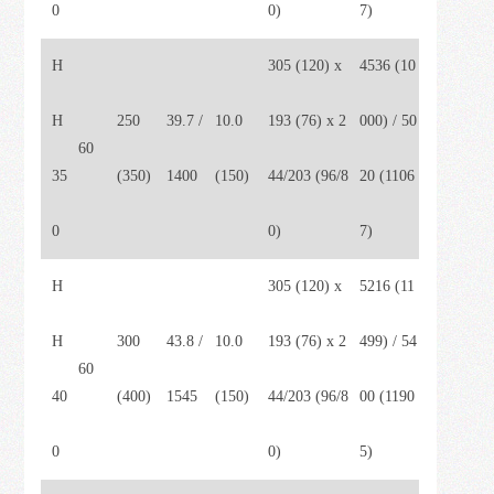
0
0)
7)
H
305 (120) x
4536 (10
H
250
39.7 /
10.0
193 (76) x 2
000) / 50
60
35
(350)
1400
(150)
44/203 (96/8
20 (1106
0
0)
7)
H
305 (120) x
5216 (11
H
300
43.8 /
10.0
193 (76) x 2
499) / 54
60
40
(400)
1545
(150)
44/203 (96/8
00 (1190
0
0)
5)