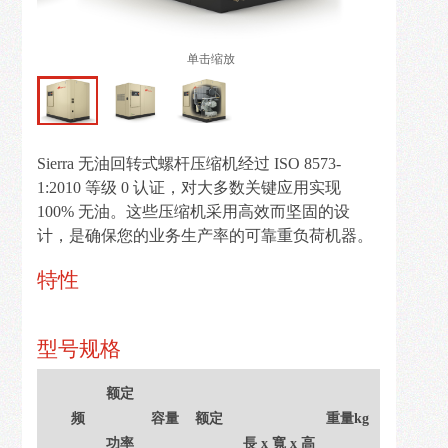
解
决
单击缩放
方
案
新
Sierra 无油回转式螺杆压缩机经过 ISO 8573-
闻
1:2010 等级 0 认证，对大多数关键应用实现
资
100% 无油。这些压缩机采用高效而坚固的设
讯
计，是确保您的业务生产率的可靠重负荷机器。
在
特性
线
留
型号规格
言
额定
联
频
容量
额定
重量kg
系
功率
長 x 寬 x 高