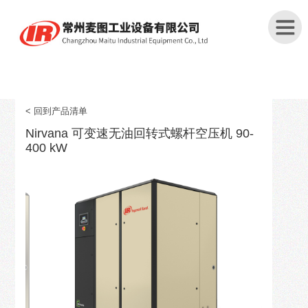
首
页
< 回到产品清单
Nirvana 可变速无油回转式螺杆空压机 90-
关
400 kW
于
我
们
产
品
中
心