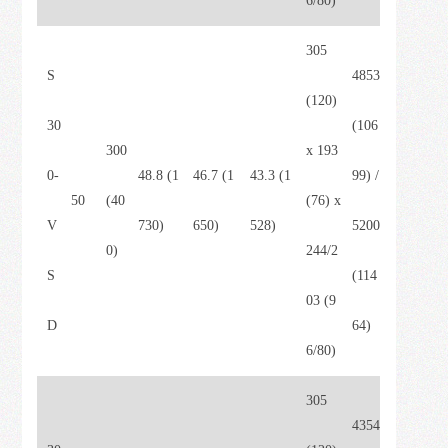
6/80)
305
S
4853
(120)
30
(106
300
x 193
0-
48.8 (1
46.7 (1
43.3 (1
99) /
50
(40
(76) x
V
730)
650)
528)
5200
0)
244/2
S
(114
03 (9
D
64)
6/80)
305
4354