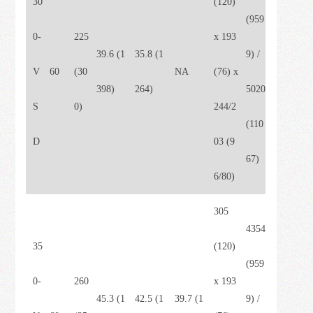
30
(120)
(959
0-
225
x 193
39.6 (1
35.8 (1
9) /
V
60
(30
NA
(76) x
398)
264)
5020
S
0)
244/2
(110
D
03 (9
67)
6/80)
305
4354
35
(120)
(959
0-
260
x 193
45.3 (1
42.5 (1
39.7 (1
9) /