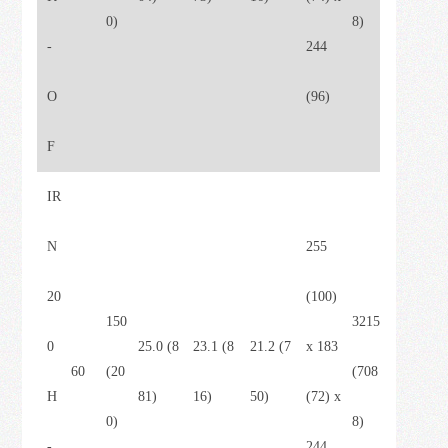
0)
8)
-
244
O
(96)
F
IR
N
255
20
(100)
150
3215
0
25.0 (8
23.1 (8
21.2 (7
x 183
60
(20
(708
H
81)
16)
50)
(72) x
0)
8)
-
244