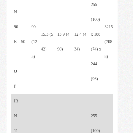
255
N
(100)
90
90
3215
15.3 (5
13.9 (4
12.4 (4
x 188
K
50
(12
(708
42)
90)
34)
(74) x
-
5)
8)
244
O
(96)
F
IR
N
255
11
(100)