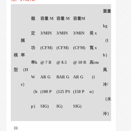
我
们
重量
额
容量 M
容量 M
容量M
kg
定
3/MIN
3/MIN
3/MIN
長 x
频
（l
功
(CFM)
(CFM)
(CFM)
寬 x
模
率
b）
率k
@ 7 B
@ 8.5
@ 10 B
高cm
型
（H
風
W
AR G
BAR G
AR G
（i
z）
冷/
（h
(100 P
(125 PS
(150 P
n）
（水
p）
SIG)
IG)
SIG)
冷）
IR