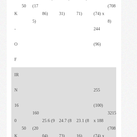
50
(17
(708
K
86)
31)
71)
(74) x
5)
8)
-
244
O
(96)
F
IR
N
255
16
(100)
160
3215
0
25.6 (9
24.7 (8
23.1 (8
x 188
50
(20
(708
K
04)
73)
16)
(74) x