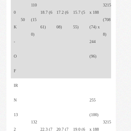
110
3215
0
18.7 (6
17.2 (6
15.7 (5
x 188
50
(15
(708
K
61)
08)
55)
(74) x
0)
8)
-
244
O
(96)
F
IR
N
255
13
(100)
132
3215
2
22.3 (7
20.7 (7
19.0 (6
x 188