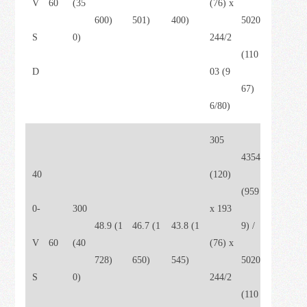
V
60
(35
(76) x
600)
501)
400)
5020
S
0)
244/2
(110
D
03 (9
67)
6/80)
305
4354
40
(120)
(959
0-
300
x 193
48.9 (1
46.7 (1
43.8 (1
9) /
V
60
(40
(76) x
728)
650)
545)
5020
S
0)
244/2
(110