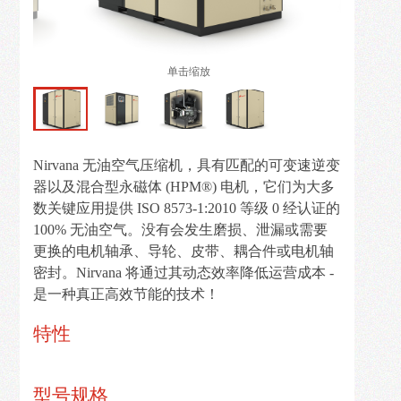
解
决
方
单击缩放
案
新
闻
Nirvana 无油空气压缩机，具有匹配的可变速逆变
资
器以及混合型永磁体 (HPM®) 电机，它们为大多
讯
数关键应用提供 ISO 8573-1:2010 等级 0 经认证的
100% 无油空气。没有会发生磨损、泄漏或需要
在
更换的电机轴承、导轮、皮带、耦合件或电机轴
线
密封。Nirvana 将通过其动态效率降低运营成本 -
留
是一种真正高效节能的技术！
言
特性
联
系
型号规格