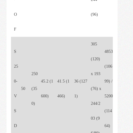
O
(96)
F
305
S
4853
(120)
25
(106
250
x 193
0-
45.2 (1
41.5 (1
36 (127
99) /
50
(35
(76) x
V
600)
466)
1)
5200
0)
244/2
S
(114
03 (9
D
64)